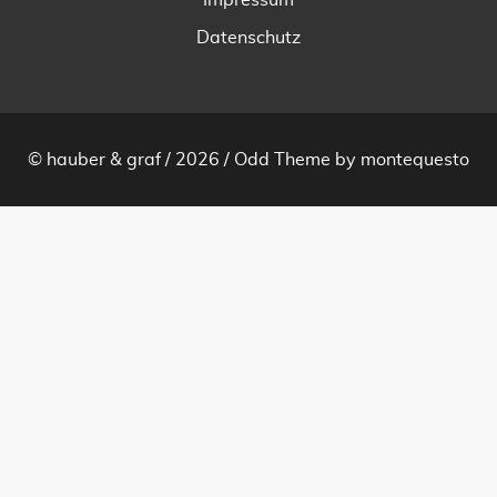
Datenschutz
© hauber & graf / 2026 /
Odd Theme
by
montequesto