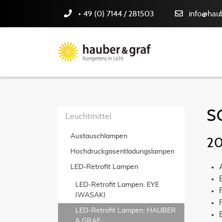
+ 49 (0) 7144 / 281503
info@haub
S
Leuchtmittel
Austauschlampen
20
Hochdruckgas­entladungslampen
LED-Retrofit Lampen
LED-Retrofit Lampen: EYE
IWASAKI
LED-Retrofit Lampen: HAUBER
& GRAF